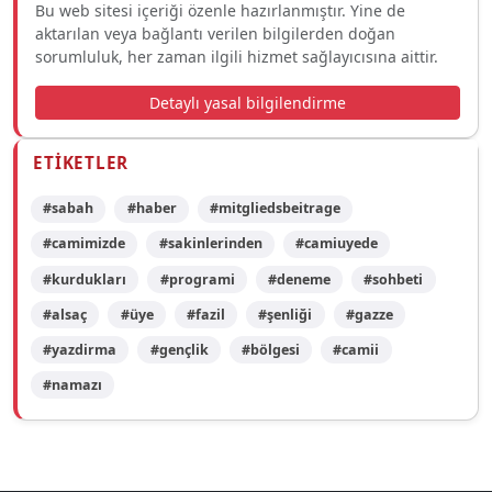
Bu web sitesi içeriği özenle hazırlanmıştır. Yine de
aktarılan veya bağlantı verilen bilgilerden doğan
sorumluluk, her zaman ilgili hizmet sağlayıcısına aittir.
Detaylı yasal bilgilendirme
ETIKETLER
#sabah
#haber
#mitgliedsbeitrage
#camimizde
#sakinlerinden
#camiuyede
#kurdukları
#programi
#deneme
#sohbeti
#alsaç
#üye
#fazil
#şenliği
#gazze
#yazdirma
#gençlik
#bölgesi
#camii
#namazı