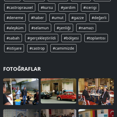
#castroprauxel
#kursu
#yardim
#icerigi
#deneme
#haber
#umut
#gazze
#değerli
#aleyküm
#selamun
#şenliği
#namazı
#sabah
#gerçekleştirildi
#bölgesi
#toplantısı
#istişare
#castrop
#camimizde
FOTOĞRAFLAR