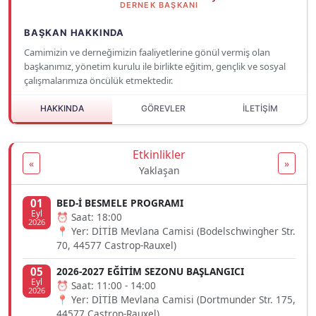
DERNEK BAŞKANI
BAŞKAN HAKKINDA
Camimizin ve derneğimizin faaliyetlerine gönül vermiş olan
başkanımız, yönetim kurulu ile birlikte eğitim, gençlik ve sosyal
çalışmalarımıza öncülük etmektedir.
HAKKINDA
GÖREVLER
İLETİŞİM
Etkinlikler
«
»
Yaklaşan
01
BED-İ BESMELE PROGRAMI
Eyl
⏰ Saat: 18:00
2026
📍 Yer: DİTİB Mevlana Camisi (Bodelschwingher Str.
70, 44577 Castrop-Rauxel)
05
2026-2027 EĞİTİM SEZONU BAŞLANGICI
Eyl
⏰ Saat: 11:00 - 14:00
2026
📍 Yer: DİTİB Mevlana Camisi (Dortmunder Str. 175,
44577 Castrop-Rauxel)