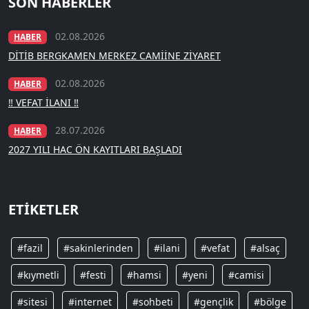
SON HABERLER
02.08.2026
HABER
DİTİB BERGKAMEN MERKEZ CAMİİNE ZİYARET
02.08.2026
HABER
‼️ VEFAT İLANI ‼️
28.07.2026
HABER
2027 YILI HAC ÖN KAYITLARI BAŞLADI
ETIKETLER
#fazil
#sakinlerinden
#ilani
#vefat
#alsaç
#kıymetli
#festi
#hamsi
#yeni
#camisi
#sitesi
#internet
#sohbeti
#gençlik
#bölge