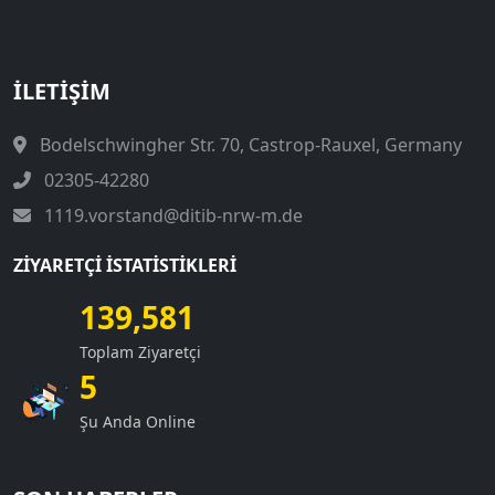
İLETIŞIM
Bodelschwingher Str. 70, Castrop-Rauxel, Germany
02305-42280
1119.vorstand@ditib-nrw-m.de
ZIYARETÇI İSTATISTIKLERI
139,581
Toplam Ziyaretçi
5
Şu Anda Online