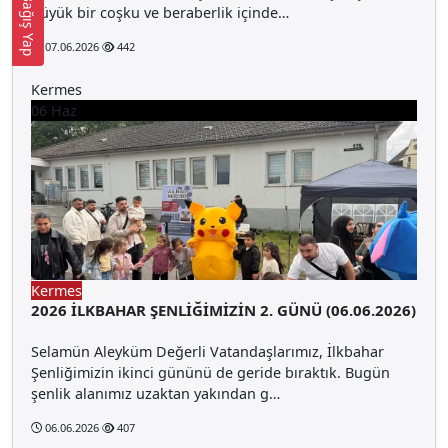
Bağış Yap
büyük bir coşku ve beraberlik içinde…
07.06.2026
442
Kermes
06
Haz
Kermes
2026 İLKBAHAR ŞENLİĞİMİZİN 2. GÜNÜ (06.06.2026)
Selamün Aleyküm Değerli Vatandaşlarımız, İlkbahar
Şenliğimizin ikinci gününü de geride bıraktık. Bugün
şenlik alanımız uzaktan yakından g…
06.06.2026
407