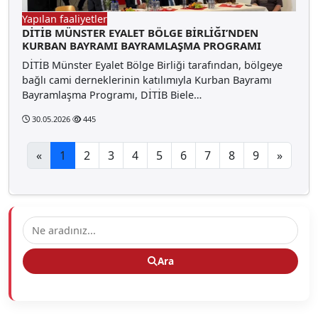
Yapılan faaliyetler
DİTİB MÜNSTER EYALET BÖLGE BİRLİĞI’NDEN
KURBAN BAYRAMI BAYRAMLAŞMA PROGRAMI
DİTİB Münster Eyalet Bölge Birliği tarafından, bölgeye
bağlı cami derneklerinin katılımıyla Kurban Bayramı
Bayramlaşma Programı, DİTİB Biele…
30.05.2026
445
«
1
2
3
4
5
6
7
8
9
»
Ara