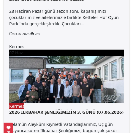
28 Haziran Pazar günü sezon sonu kapanışımızı
çocuklarımız ve ailelerimizle birlikte Ketteler Hof Oyun
Parkı’nda gerçekleştirdik. Çocukları…
03.07.2026
285
Kermes
07
Haz
Kermes
2026 İLKBAHAR ŞENLİĞİMİZİN 3. GÜNÜ (07.06.2026)
Selamün Aleyküm Kıymetli Vatandaşlarımız, Üç gün
boyunca süren İlkbahar Şenliğimizi, bugün çok şükür