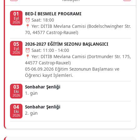
01
BED-İ BESMELE PROGRAMI
Eyl
⏰ Saat: 18:00
2026
📍 Yer: DİTİB Mevlana Camisi (Bodelschwingher Str.
70, 44577 Castrop-Rauxel)
05
2026-2027 EĞİTİM SEZONU BAŞLANGICI
Eyl
⏰ Saat: 11:00 - 14:00
2026
📍 Yer: DİTİB Mevlana Camisi (Dortmunder Str. 175,
44577 Castrop-Rauxel)
05-06.09.2026 Eğitim Sezonunun Başlaması ve
Öğrenci kayıt İşlemleri.
03
Sonbahar Şenliği
Eki
1. gün
2026
04
Sonbahar Şenliği
Eki
2. gün
2026