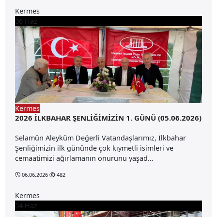
Kermes
06
Haz
Kermes
2026 İLKBAHAR ŞENLİĞİMİZİN 1. GÜNÜ (05.06.2026)
Selamün Aleyküm Değerli Vatandaşlarımız, İlkbahar
Şenliğimizin ilk gününde çok kıymetli isimleri ve
cemaatimizi ağırlamanın onurunu yaşad…
06.06.2026
482
Kermes
04
Haz