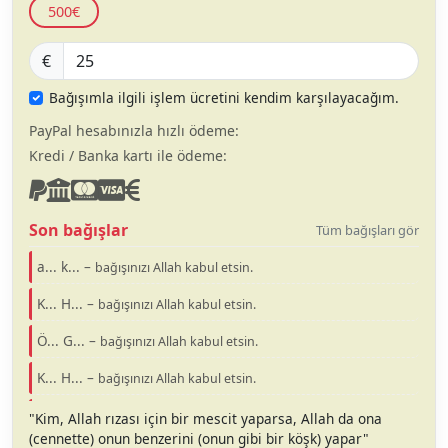
500€
€
Bağışımla ilgili işlem ücretini kendim karşılayacağım.
PayPal hesabınızla hızlı ödeme:
Kredi / Banka kartı ile ödeme:
Son bağışlar
Tüm bağışları gör
a... k... –
bağışınızı Allah kabul etsin.
K... H... –
bağışınızı Allah kabul etsin.
Ö... G... –
bağışınızı Allah kabul etsin.
K... H... –
bağışınızı Allah kabul etsin.
O... T... –
bağışınızı Allah kabul etsin.
"Kim, Allah rızası için bir mescit yaparsa, Allah da ona
(cennette) onun benzerini (onun gibi bir köşk) yapar"