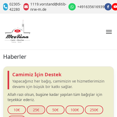
02305-
1119.vorstand@ditib-
+491635616939
42280
nrw-m.de
Haberler
Camimiz İçin Destek
Yapacağınız her bağış, camimizin ve hizmetlerimizin
devamı için büyük bir katkı sağlar.
Allah razı olsun, bugüne kadar yapılan tüm bağışlar için
teşekkür ederiz.
10€
25€
50€
100€
250€