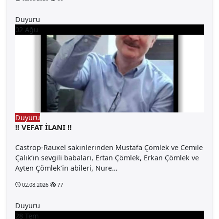
Duyuru
02
Ağu
Duyuru
‼️ VEFAT İLANI ‼️
Castrop-Rauxel sakinlerinden Mustafa Çömlek ve Cemile
Çalık’ın sevgili babaları, Ertan Çömlek, Erkan Çömlek ve
Ayten Çömlek’in abileri, Nure…
02.08.2026
77
Duyuru
28
Tem