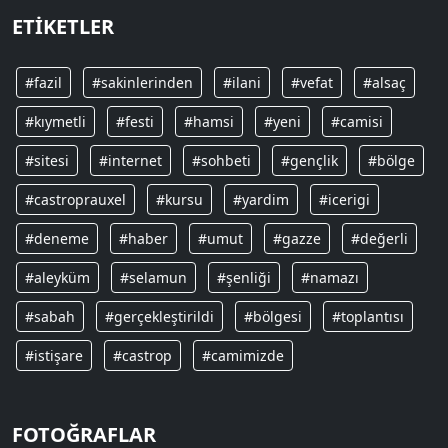
ETIKETLER
#fazil
#sakinlerinden
#ilani
#vefat
#alsaç
#kıymetli
#festi
#hamsi
#yeni
#camisi
#sitesi
#internet
#sohbeti
#gençlik
#bölge
#castroprauxel
#kursu
#yardim
#icerigi
#deneme
#haber
#umut
#gazze
#değerli
#aleyküm
#selamun
#şenliği
#namazı
#sabah
#gerçekleştirildi
#bölgesi
#toplantısı
#istişare
#castrop
#camimizde
FOTOĞRAFLAR