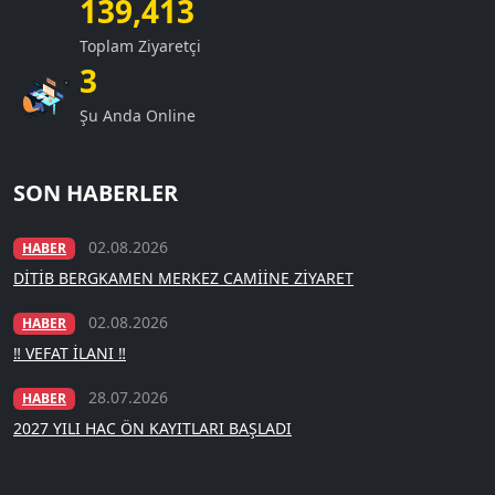
139,413
Toplam Ziyaretçi
3
Şu Anda Online
SON HABERLER
02.08.2026
HABER
DİTİB BERGKAMEN MERKEZ CAMİİNE ZİYARET
02.08.2026
HABER
‼️ VEFAT İLANI ‼️
28.07.2026
HABER
2027 YILI HAC ÖN KAYITLARI BAŞLADI