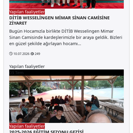
Yapılan faaliyetler
DİTİB WESSELİNGEN MİMAR SİNAN CAMİSİNE
ZİYARET
Bugün Hocamızla birlikte DİTİB Wesselingen Mimar
Sinan Camisinde kardeşlerimizle bir araya geldik. Bizleri
en güzel şekilde ağırlayan hocamı…
10.07.2026
249
Yapılan faaliyetler
03
Tem
Yapılan faaliyetler
2025-2026 EĞİTİM SEZONU GEZİSİ