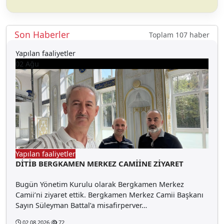
Son Haberler
Toplam 107 haber
Yapılan faaliyetler
02
Ağu
Yapılan faaliyetler
DİTİB BERGKAMEN MERKEZ CAMİİNE ZİYARET
Bugün Yönetim Kurulu olarak Bergkamen Merkez
Camii’ni ziyaret ettik. Bergkamen Merkez Camii Başkanı
Sayın Süleyman Battal’a misafirperver…
02.08.2026
72