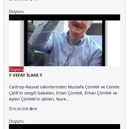
Duyuru
02
Ağu
Duyuru
‼️ VEFAT İLANI ‼️
Castrop-Rauxel sakinlerinden Mustafa Çömlek ve Cemile
Çalık’ın sevgili babaları, Ertan Çömlek, Erkan Çömlek ve
Ayten Çömlek’in abileri, Nure…
02.08.2026
66
Duyuru
28
Tem