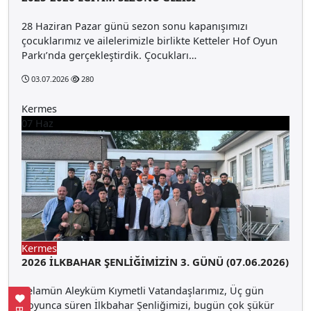
28 Haziran Pazar günü sezon sonu kapanışımızı
çocuklarımız ve ailelerimizle birlikte Ketteler Hof Oyun
Parkı’nda gerçekleştirdik. Çocukları…
03.07.2026
280
Kermes
07
Haz
Kermes
2026 İLKBAHAR ŞENLİĞİMİZİN 3. GÜNÜ (07.06.2026)
Selamün Aleyküm Kıymetli Vatandaşlarımız, Üç gün
boyunca süren İlkbahar Şenliğimizi, bugün çok şükür