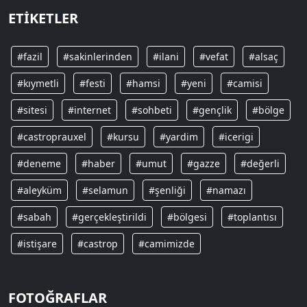
ETIKETLER
#fazil
#sakinlerinden
#ilani
#vefat
#alsaç
#kıymetli
#festi
#hamsi
#yeni
#camisi
#sitesi
#internet
#sohbeti
#gençlik
#bölge
#castroprauxel
#kursu
#yardim
#icerigi
#deneme
#haber
#umut
#gazze
#değerli
#aleyküm
#selamun
#şenliği
#namazı
#sabah
#gerçekleştirildi
#bölgesi
#toplantısı
#istişare
#castrop
#camimizde
FOTOĞRAFLAR