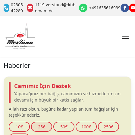
02305-
1119.vorstand@ditib-
+491635616939
42280
nrw-m.de
Haberler
Camimiz İçin Destek
Yapacağınız her bağış, camimizin ve hizmetlerimizin
devamı için büyük bir katkı sağlar.
Allah razı olsun, bugüne kadar yapılan tüm bağışlar için
teşekkür ederiz.
10€
25€
50€
100€
250€