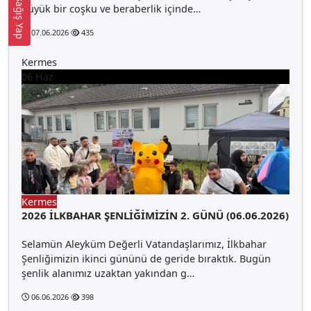
Bağış Yap
büyük bir coşku ve beraberlik içinde…
07.06.2026
435
Kermes
06
Haz
Kermes
2026 İLKBAHAR ŞENLİĞİMİZİN 2. GÜNÜ (06.06.2026)
Selamün Aleyküm Değerli Vatandaşlarımız, İlkbahar
Şenliğimizin ikinci gününü de geride bıraktık. Bugün
şenlik alanımız uzaktan yakından g…
06.06.2026
398