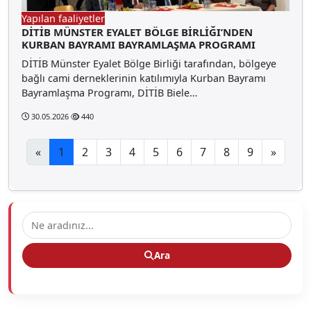
Yapılan faaliyetler
DİTİB MÜNSTER EYALET BÖLGE BİRLİĞI’NDEN
KURBAN BAYRAMI BAYRAMLAŞMA PROGRAMI
DİTİB Münster Eyalet Bölge Birliği tarafından, bölgeye
bağlı cami derneklerinin katılımıyla Kurban Bayramı
Bayramlaşma Programı, DİTİB Biele…
30.05.2026
440
«
1
2
3
4
5
6
7
8
9
»
Ara