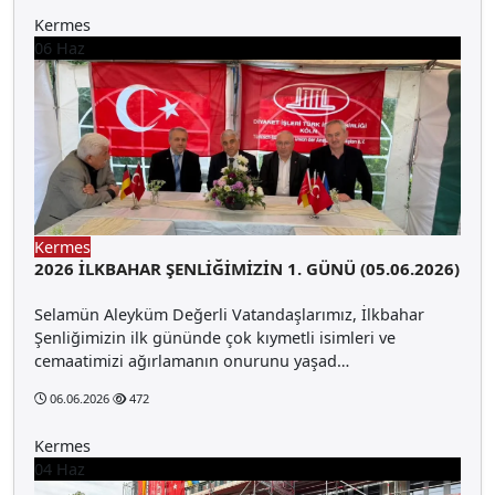
Kermes
06
Haz
Kermes
2026 İLKBAHAR ŞENLİĞİMİZİN 1. GÜNÜ (05.06.2026)
Selamün Aleyküm Değerli Vatandaşlarımız, İlkbahar
Şenliğimizin ilk gününde çok kıymetli isimleri ve
cemaatimizi ağırlamanın onurunu yaşad…
06.06.2026
472
Kermes
04
Haz