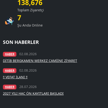
138,676
Toplam Ziyaretçi
7
Şu Anda Online
SON HABERLER
02.08.2026
HABER
DİTİB BERGKAMEN MERKEZ CAMİİNE ZİYARET
02.08.2026
HABER
‼️ VEFAT İLANI ‼️
28.07.2026
HABER
2027 YILI HAC ÖN KAYITLARI BAŞLADI