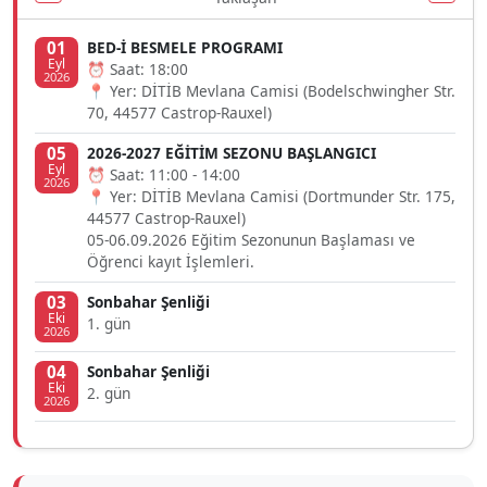
01
BED-İ BESMELE PROGRAMI
Eyl
⏰ Saat: 18:00
2026
📍 Yer: DİTİB Mevlana Camisi (Bodelschwingher Str.
70, 44577 Castrop-Rauxel)
05
2026-2027 EĞİTİM SEZONU BAŞLANGICI
Eyl
⏰ Saat: 11:00 - 14:00
2026
📍 Yer: DİTİB Mevlana Camisi (Dortmunder Str. 175,
44577 Castrop-Rauxel)
05-06.09.2026 Eğitim Sezonunun Başlaması ve
Öğrenci kayıt İşlemleri.
03
Sonbahar Şenliği
Eki
1. gün
2026
04
Sonbahar Şenliği
Eki
2. gün
2026