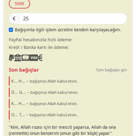
500€
€
Bağışımla ilgili işlem ücretini kendim karşılayacağım.
PayPal hesabınızla hızlı ödeme:
Kredi / Banka kartı ile ödeme:
Son bağışlar
Tüm bağışları gör
K... H... –
bağışınızı Allah kabul etsin.
Ö... G... –
bağışınızı Allah kabul etsin.
K... H... –
bağışınızı Allah kabul etsin.
O... T... –
bağışınızı Allah kabul etsin.
M... B... –
bağışınızı Allah kabul etsin.
"Kim, Allah rızası için bir mescit yaparsa, Allah da ona
(cennette) onun benzerini (onun gibi bir köşk) yapar"