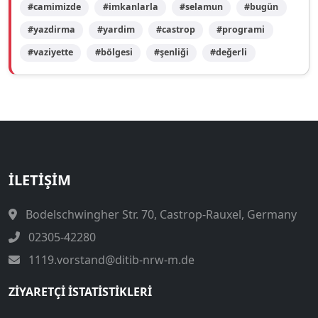
#camimizde
#imkanlarla
#selamun
#bugün
#yazdirma
#yardim
#castrop
#programi
#vaziyette
#bölgesi
#şenliği
#değerli
İLETIŞIM
Bodelschwingher Str. 70, Castrop-Rauxel, Germany
02305-42280
1119.vorstand@ditib-nrw-m.de
ZIYARETÇI İSTATISTIKLERI