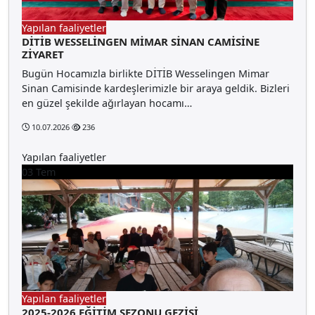
Yapılan faaliyetler
DİTİB WESSELİNGEN MİMAR SİNAN CAMİSİNE
ZİYARET
Bugün Hocamızla birlikte DİTİB Wesselingen Mimar
Sinan Camisinde kardeşlerimizle bir araya geldik. Bizleri
en güzel şekilde ağırlayan hocamı…
10.07.2026
236
Yapılan faaliyetler
03
Tem
Yapılan faaliyetler
2025-2026 EĞİTİM SEZONU GEZİSİ