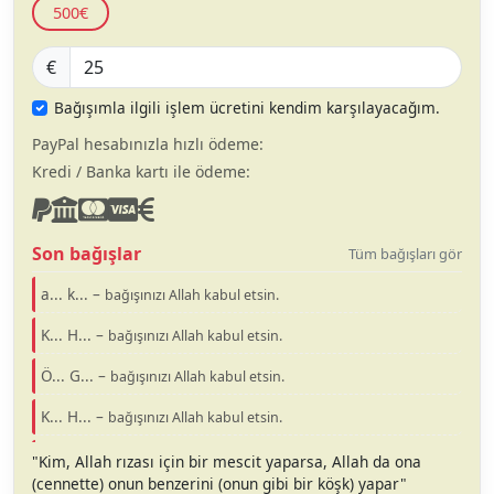
500€
€
Bağışımla ilgili işlem ücretini kendim karşılayacağım.
PayPal hesabınızla hızlı ödeme:
Kredi / Banka kartı ile ödeme:
Son bağışlar
Tüm bağışları gör
a... k... –
bağışınızı Allah kabul etsin.
K... H... –
bağışınızı Allah kabul etsin.
Ö... G... –
bağışınızı Allah kabul etsin.
K... H... –
bağışınızı Allah kabul etsin.
O... T... –
bağışınızı Allah kabul etsin.
"Kim, Allah rızası için bir mescit yaparsa, Allah da ona
(cennette) onun benzerini (onun gibi bir köşk) yapar"