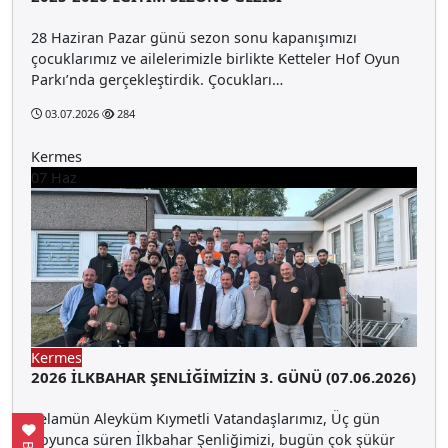
28 Haziran Pazar günü sezon sonu kapanışımızı
çocuklarımız ve ailelerimizle birlikte Ketteler Hof Oyun
Parkı’nda gerçekleştirdik. Çocukları…
03.07.2026
284
Kermes
07
Haz
Kermes
2026 İLKBAHAR ŞENLİĞİMİZİN 3. GÜNÜ (07.06.2026)
Selamün Aleyküm Kıymetli Vatandaşlarımız, Üç gün
boyunca süren İlkbahar Şenliğimizi, bugün çok şükür