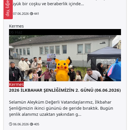
Bağış Yap
büyük bir coşku ve beraberlik içinde…
07.06.2026
441
Kermes
06
Haz
Kermes
2026 İLKBAHAR ŞENLİĞİMİZİN 2. GÜNÜ (06.06.2026)
Selamün Aleyküm Değerli Vatandaşlarımız, İlkbahar
Şenliğimizin ikinci gününü de geride bıraktık. Bugün
şenlik alanımız uzaktan yakından g…
06.06.2026
405