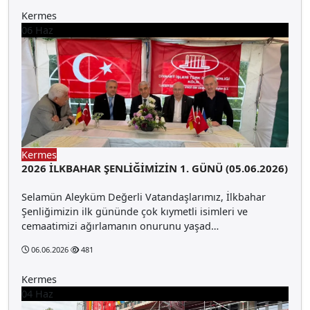
Kermes
06
Haz
Kermes
2026 İLKBAHAR ŞENLİĞİMİZİN 1. GÜNÜ (05.06.2026)
Selamün Aleyküm Değerli Vatandaşlarımız, İlkbahar
Şenliğimizin ilk gününde çok kıymetli isimleri ve
cemaatimizi ağırlamanın onurunu yaşad…
06.06.2026
481
Kermes
04
Haz