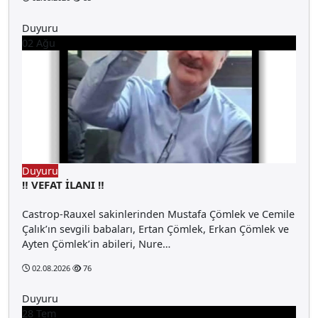
Duyuru
02
Ağu
Duyuru
‼️ VEFAT İLANI ‼️
Castrop-Rauxel sakinlerinden Mustafa Çömlek ve Cemile
Çalık’ın sevgili babaları, Ertan Çömlek, Erkan Çömlek ve
Ayten Çömlek’in abileri, Nure…
02.08.2026
76
Duyuru
28
Tem