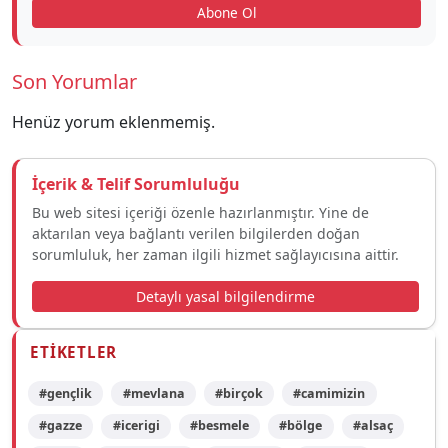
Abone Ol
Son Yorumlar
Henüz yorum eklenmemiş.
İçerik & Telif Sorumluluğu
Bu web sitesi içeriği özenle hazırlanmıştır. Yine de
aktarılan veya bağlantı verilen bilgilerden doğan
sorumluluk, her zaman ilgili hizmet sağlayıcısına aittir.
Detaylı yasal bilgilendirme
ETIKETLER
#gençlik
#mevlana
#birçok
#camimizin
#gazze
#icerigi
#besmele
#bölge
#alsaç