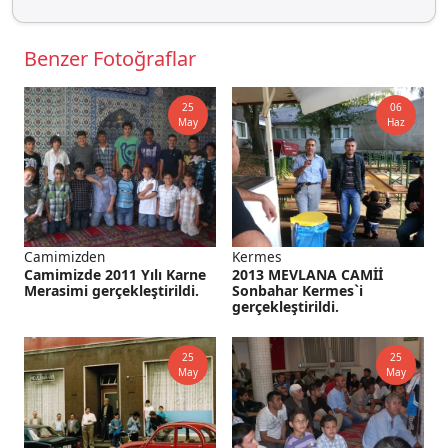
Benzer Fotoğraflar
25
06
May
Haz
Camimizden
Kermes
Camimizde 2011 Yılı Karne
2013 MEVLANA CAMİİ
Merasimi gerçekleştirildi.
Sonbahar Kermes`i
gerçekleştirildi.
25
25
May
May