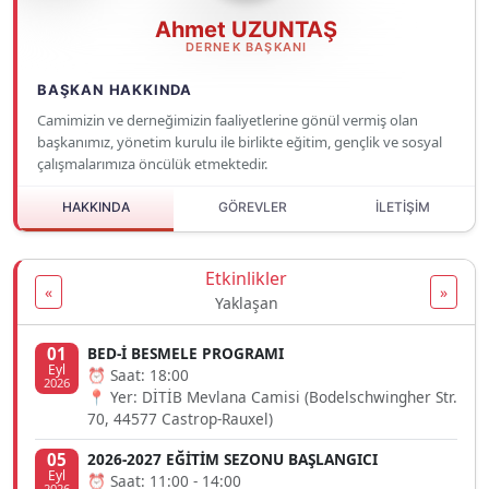
Ahmet UZUNTAŞ
DERNEK BAŞKANI
BAŞKAN HAKKINDA
Camimizin ve derneğimizin faaliyetlerine gönül vermiş olan
başkanımız, yönetim kurulu ile birlikte eğitim, gençlik ve sosyal
çalışmalarımıza öncülük etmektedir.
HAKKINDA
GÖREVLER
İLETİŞİM
Etkinlikler
«
»
Yaklaşan
01
BED-İ BESMELE PROGRAMI
Eyl
⏰ Saat: 18:00
2026
📍 Yer: DİTİB Mevlana Camisi (Bodelschwingher Str.
70, 44577 Castrop-Rauxel)
05
2026-2027 EĞİTİM SEZONU BAŞLANGICI
Eyl
⏰ Saat: 11:00 - 14:00
2026