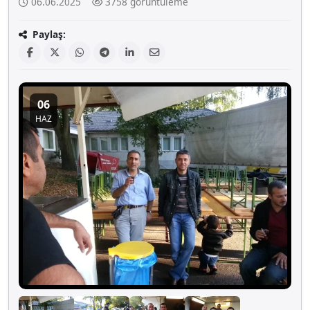
06.06.2025
3758 görüntüleme
Paylaş:
06
HAZ