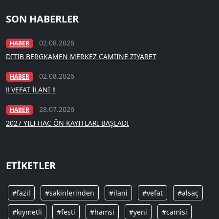
SON HABERLER
02.08.2026
HABER
DİTİB BERGKAMEN MERKEZ CAMİİNE ZİYARET
02.08.2026
HABER
‼️ VEFAT İLANI ‼️
28.07.2026
HABER
2027 YILI HAC ÖN KAYITLARI BAŞLADI
ETIKETLER
#fazil
#sakinlerinden
#ilani
#vefat
#alsaç
#kıymetli
#festi
#hamsi
#yeni
#camisi