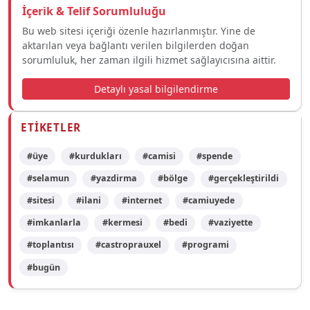
İçerik & Telif Sorumluluğu
Bu web sitesi içeriği özenle hazırlanmıştır. Yine de
aktarılan veya bağlantı verilen bilgilerden doğan
sorumluluk, her zaman ilgili hizmet sağlayıcısına aittir.
Detaylı yasal bilgilendirme
ETIKETLER
#üye
#kurdukları
#camisi
#spende
#selamun
#yazdirma
#bölge
#gerçekleştirildi
#sitesi
#ilani
#internet
#camiuyede
#imkanlarla
#kermesi
#bedi
#vaziyette
#toplantısı
#castroprauxel
#programi
#bugün