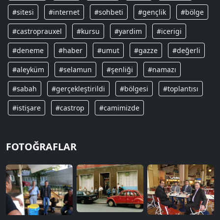
#sitesi
#internet
#sohbeti
#gençlik
#bölge
#castroprauxel
#kursu
#yardim
#icerigi
#deneme
#haber
#umut
#gazze
#değerli
#aleyküm
#selamun
#şenliği
#namazı
#sabah
#gerçekleştirildi
#bölgesi
#toplantısı
#istişare
#castrop
#camimizde
FOTOĞRAFLAR