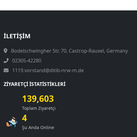
İLETIŞIM
Bodelschwingher Str. 70, Castrop-Rauxel, Germany
02305-42280
1119.vorstand@ditib-nrw-m.de
ZIYARETÇI İSTATISTIKLERI
139,603
Toplam Ziyaretçi
4
Şu Anda Online