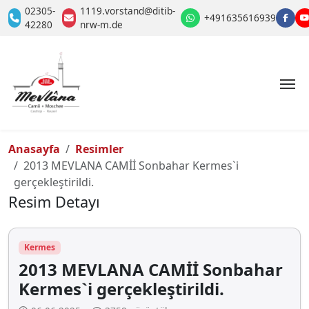
02305-
1119.vorstand@ditib-
+491635616939
42280
nrw-m.de
Anasayfa
Resimler
2013 MEVLANA CAMİİ Sonbahar Kermes`i
gerçekleştirildi.
Resim Detayı
Kermes
2013 MEVLANA CAMİİ Sonbahar
Kermes`i gerçekleştirildi.