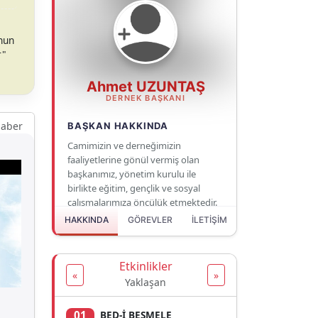
.
onun
r"
Ahmet UZUNTAŞ
DERNEK BAŞKANI
haber
BAŞKAN HAKKINDA
Camimizin ve derneğimizin
faaliyetlerine gönül vermiş olan
başkanımız, yönetim kurulu ile
birlikte eğitim, gençlik ve sosyal
çalışmalarımıza öncülük etmektedir.
HAKKINDA
GÖREVLER
İLETİŞİM
Etkinlikler
«
»
Yaklaşan
01
BED-İ BESMELE