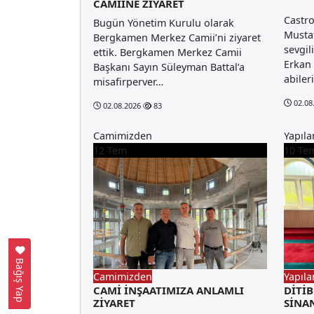
CAMİİNE ZİYARET
Castr
Bugün Yönetim Kurulu olarak
Mustaf
Bergkamen Merkez Camii’ni ziyaret
sevgil
ettik. Bergkamen Merkez Camii
Erkan
Başkanı Sayın Süleyman Battal’a
abiler
misafirperver…
02.08
02.08.2026
83
Camimizden
Yapıla
12
Tem
10
Te
Bağış Yap
Camimizden
Yapıla
CAMİ İNŞAATIMIZA ANLAMLI
DİTİ
ZİYARET
SİNA