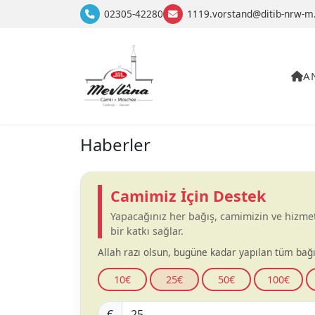
02305-42280
1119.vorstand@ditib-nrw-m
A
Haberler
Camimiz İçin Destek
Yapacağınız her bağış, camimizin ve hizme
bir katkı sağlar.
Allah razı olsun, bugüne kadar yapılan tüm bağı
10€
25€
50€
100€
€