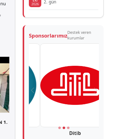
Eki
2. gün
onu
2026
f
Destek veren
Sponsorlarımız
kurumlar
Önceki
Sonraki
 1.
Ditib