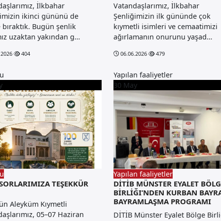
aşlarımız, İlkbahar
Vatandaşlarımız, İlkbahar
imizin ikinci gününü de
Şenliğimizin ilk gününde çok
 bıraktık. Bugün şenlik
kıymetli isimleri ve cemaatimizi
mız uzaktan yakından g…
ağırlamanın onurunu yaşad…
.2026
404
06.06.2026
479
u
Yapılan faaliyetler
y
30
May
u
Yapılan faaliyetler
SORLARIMIZA TEŞEKKÜR
DİTİB MÜNSTER EYALET BÖLG
BİRLİĞI’NDEN KURBAN BAYR
BAYRAMLAŞMA PROGRAMI
ün Aleyküm Kıymetli
aşlarımız, 05–07 Haziran
DİTİB Münster Eyalet Bölge Birli