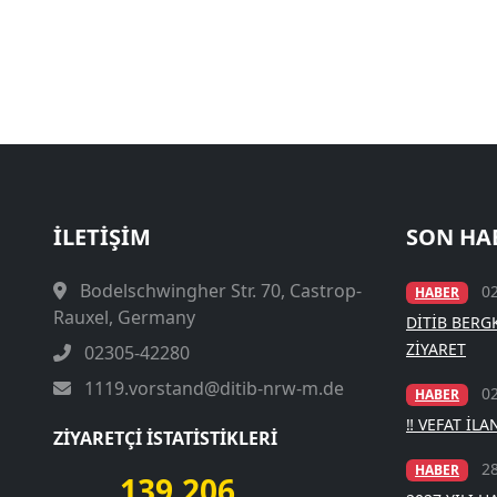
İLETIŞIM
SON HA
Bodelschwingher Str. 70, Castrop-
0
HABER
Rauxel, Germany
DİTİB BER
ZİYARET
02305-42280
1119.vorstand@ditib-nrw-m.de
0
HABER
‼️ VEFAT İLAN
ZIYARETÇI İSTATISTIKLERI
2
HABER
139,206