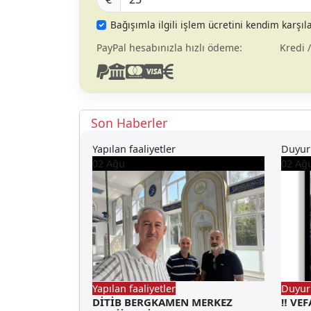
Bağışımla ilgili işlem ücretini kendim karşı
PayPal hesabınızla hızlı ödeme:
Kredi 
Son Haberler
Yapılan faaliyetler
Duyur
02
Ağu
02
Ağ
Yapılan faaliyetler
Duyur
DİTİB BERGKAMEN MERKEZ
‼️ VEF