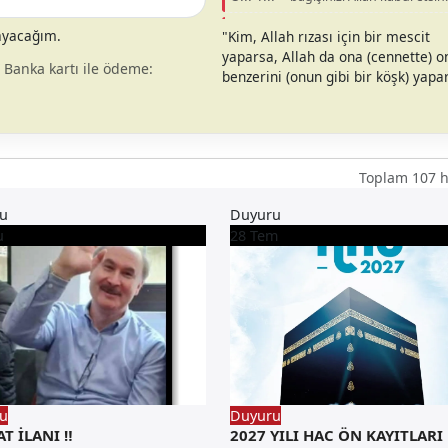
M... B... –
bağışınızı Allah kabul etsin
layacağım.
"Kim, Allah rızası için bir mescit
yaparsa, Allah da ona (cennette) 
/ Banka kartı ile ödeme:
benzerini (onun gibi bir köşk) yapa
Toplam 107 
u
Duyuru
u
28
Tem
u
Duyuru
AT İLANI ‼️
2027 YILI HAC ÖN KAYITLARI