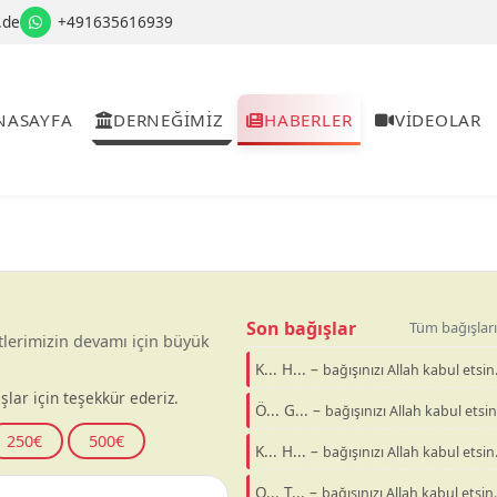
.de
+491635616939
NASAYFA
DERNEĞİMİZ
HABERLER
VİDEOLAR
Son bağışlar
Tüm bağışları
tlerimizin devamı için büyük
K... H... –
bağışınızı Allah kabul etsin
şlar için teşekkür ederiz.
Ö... G... –
bağışınızı Allah kabul etsin
250€
500€
K... H... –
bağışınızı Allah kabul etsin
O... T... –
bağışınızı Allah kabul etsin