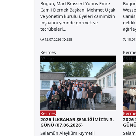
Bugün, Marl Brassert Yunus Emre
Bugün
Camii Dernek Başkanı Mehmet Uçak
Wesse
ve yönetim kurulu üyeleri camimizin
Camisi
inşaatını yerinde görmek ve
geldik
tecrübeleri…
ağırl
12.07.2026
258
10.07
Kermes
Kerme
07
Haz
06
Ha
Kermes
Kerme
2026 İLKBAHAR ŞENLİĞİMİZİN 3.
2026 
GÜNÜ (07.06.2026)
GÜNÜ 
Selamün Aleyküm Kıymetli
Selam