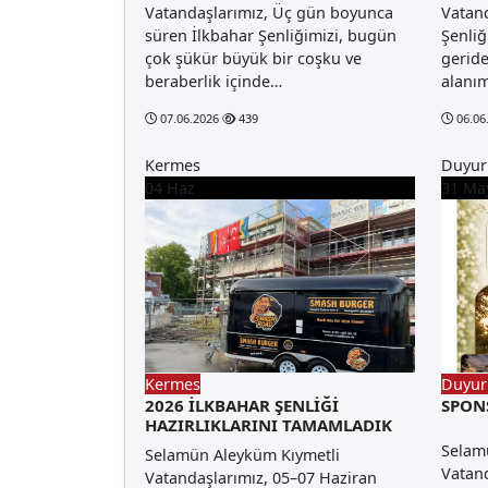
Vatandaşlarımız, Üç gün boyunca
Vatand
süren İlkbahar Şenliğimizi, bugün
Şenliğ
çok şükür büyük bir coşku ve
geride
beraberlik içinde…
alanı
07.06.2026
439
06.06
Kermes
Duyur
04
Haz
31
Ma
Kermes
Duyur
2026 İLKBAHAR ŞENLİĞİ
SPON
HAZIRLIKLARINI TAMAMLADIK
Selam
Selamün Aleyküm Kıymetli
Vatand
Vatandaşlarımız, 05–07 Haziran