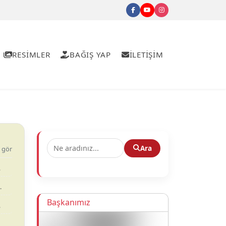
RESİMLER
BAĞIŞ YAP
İLETİŞİM
Ara
 gör
.
.
Başkanımız
.
.