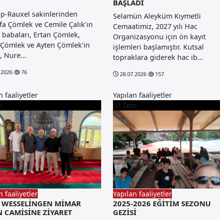
BAŞLADI
op-Rauxel sakinlerinden
Selamün Aleyküm Kıymetli
a Çömlek ve Cemile Çalık’ın
Cemaatimiz, 2027 yılı Hac
i babaları, Ertan Çömlek,
Organizasyonu için ön kayıt
 Çömlek ve Ayten Çömlek’in
işlemleri başlamıştır. Kutsal
i, Nure…
topraklara giderek hac ib…
.2026
76
28.07.2026
157
n faaliyetler
Yapılan faaliyetler
m
03
Tem
n faaliyetler
Yapılan faaliyetler
B WESSELİNGEN MİMAR
2025-2026 EĞİTİM SEZONU
N CAMİSİNE ZİYARET
GEZİSİ