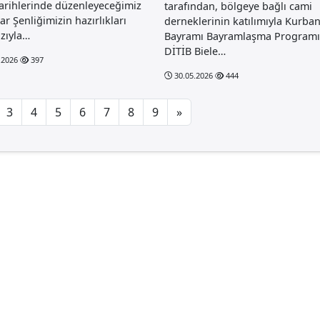
arihlerinde düzenleyeceğimiz
tarafından, bölgeye bağlı cami
ar Şenliğimizin hazırlıkları
derneklerinin katılımıyla Kurba
zıyla…
Bayramı Bayramlaşma Programı
DİTİB Biele…
.2026
397
30.05.2026
444
3
4
5
6
7
8
9
»