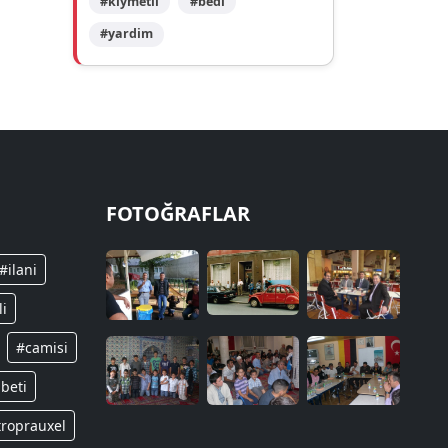
#kıymetli
#bedi
#yardim
FOTOĞRAFLAR
#ilani
li
#camisi
beti
troprauxel