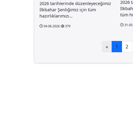
2026 t
2026 tarihlerinde düzenleyeceğimiz
İlkbah
İlkbahar Şenliğimiz için tüm
tüm hı
hazırlıklarımızı…
31.05
04.06.2026
379
«
1
2