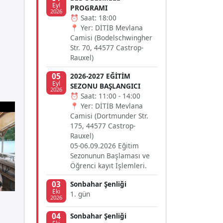
Eyl
PROGRAMI
2026
⏰ Saat: 18:00
📍 Yer: DİTİB Mevlana
Camisi (Bodelschwingher
Str. 70, 44577 Castrop-
Rauxel)
05
2026-2027 EĞİTİM
Eyl
SEZONU BAŞLANGICI
2026
⏰ Saat: 11:00 - 14:00
📍 Yer: DİTİB Mevlana
Camisi (Dortmunder Str.
175, 44577 Castrop-
Rauxel)
05-06.09.2026 Eğitim
Sezonunun Başlaması ve
Öğrenci kayıt İşlemleri.
03
Sonbahar Şenliği
Eki
1. gün
2026
04
Sonbahar Şenliği