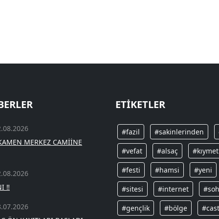
BERLER
ETIKETLER
2.08.2026
#fazil
#sakinlerinden
GKAMEN MERKEZ CAMİİNE
#vefat
#alsaç
#kıymet
#festi
#hamsi
#yeni
2.08.2026
I ‼️
#sitesi
#internet
#soh
8.07.2026
#gençlik
#bölge
#cas