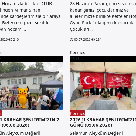
 Hocamızla birlikte DİTİB
28 Haziran Pazar günü sezon s
lingen Mimar Sinan
kapanışımızı çocuklarımız ve
nde kardeşlerimizle bir araya
ailelerimizle birlikte Ketteler Ho
. Bizleri en güzel şekilde
Oyun Parkı’nda gerçekleştirdik.
ayan hocamı…
Çocukları…
.2026
246
03.07.2026
284
s
Kermes
z
06
Haz
s
Kermes
İLKBAHAR ŞENLİĞİMİZİN 2.
2026 İLKBAHAR ŞENLİĞİMİZİN
(06.06.2026)
GÜNÜ (05.06.2026)
ün Aleyküm Değerli
Selamün Aleyküm Değerli