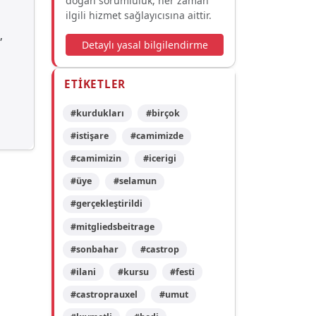
doğan sorumluluk, her zaman
ilgili hizmet sağlayıcısına aittir.
n
,
Detaylı yasal bilgilendirme
ETIKETLER
#kurdukları
#birçok
#istişare
#camimizde
#camimizin
#icerigi
#üye
#selamun
#gerçekleştirildi
#mitgliedsbeitrage
#sonbahar
#castrop
#ilani
#kursu
#festi
#castroprauxel
#umut