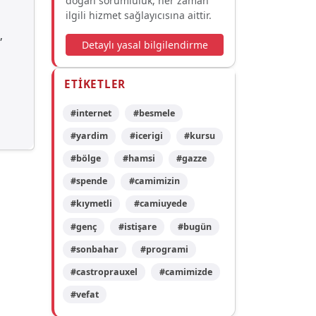
doğan sorumluluk, her zaman
ilgili hizmet sağlayıcısına aittir.
n
,
Detaylı yasal bilgilendirme
ETIKETLER
#internet
#besmele
#yardim
#icerigi
#kursu
#bölge
#hamsi
#gazze
#spende
#camimizin
#kıymetli
#camiuyede
#genç
#istişare
#bugün
#sonbahar
#programi
#castroprauxel
#camimizde
#vefat