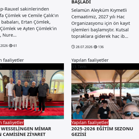
BAŞLADI
op-Rauxel sakinlerinden
Selamün Aleyküm Kıymetli
a Çömlek ve Cemile Çalık’ın
Cemaatimiz, 2027 yılı Hac
i babaları, Ertan Çömlek,
Organizasyonu için ön kayıt
 Çömlek ve Ayten Çömlek’in
işlemleri başlamıştır. Kutsal
i, Nure…
topraklara giderek hac ib…
.2026
61
28.07.2026
136
n faaliyetler
Yapılan faaliyetler
m
03
Tem
n faaliyetler
Yapılan faaliyetler
B WESSELİNGEN MİMAR
2025-2026 EĞİTİM SEZONU
N CAMİSİNE ZİYARET
GEZİSİ