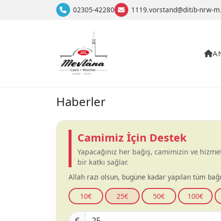
02305-42280
1119.vorstand@ditib-nrw-m
A
Haberler
Camimiz İçin Destek
Yapacağınız her bağış, camimizin ve hizme
bir katkı sağlar.
Allah razı olsun, bugüne kadar yapılan tüm bağı
10€
25€
50€
100€
€