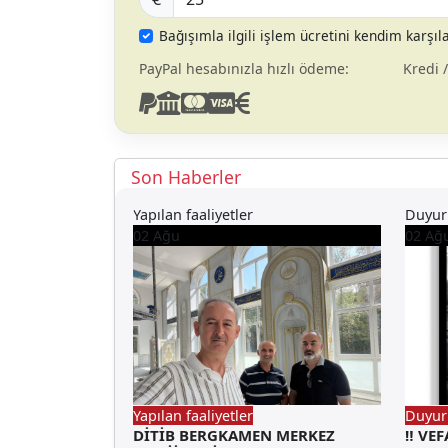
Bağışımla ilgili işlem ücretini kendim karşı
PayPal hesabınızla hızlı ödeme:
Kredi 
Son Haberler
Yapılan faaliyetler
Duyur
02
Ağu
02
Ağ
Yapılan faaliyetler
Duyur
DİTİB BERGKAMEN MERKEZ
‼️ VEF