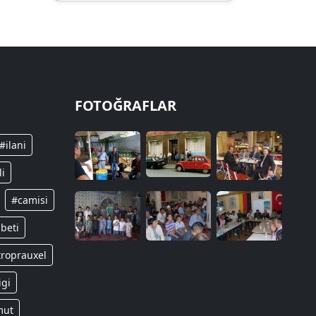
FOTOĞRAFLAR
#ilani
li
#camisi
beti
troprauxel
igi
mut