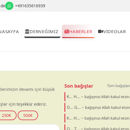
.de
+491635616939
NASAYFA
DERNEĞİMİZ
HABERLER
VİDEOLAR
Son bağışlar
Tüm bağışları
tlerimizin devamı için büyük
K... H... –
bağışınızı Allah kabul etsin
şlar için teşekkür ederiz.
Ö... G... –
bağışınızı Allah kabul etsin
250€
500€
K... H... –
bağışınızı Allah kabul etsin
O... T... –
bağışınızı Allah kabul etsin