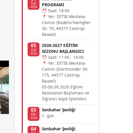
Eyl
PROGRAMI
2026
⏰ Saat: 18:00
📍 Yer: DİTİB Mevlana
Camisi (Bodelschwingher
Str. 70, 44577 Castrop-
Rauxel)
05
2026-2027 EĞİTİM
Eyl
SEZONU BAŞLANGICI
2026
⏰ Saat: 11:00 - 14:00
📍 Yer: DİTİB Mevlana
Camisi (Dortmunder Str.
175, 44577 Castrop-
Rauxel)
05-06.09.2026 Eğitim
Sezonunun Başlaması ve
Öğrenci kayıt İşlemleri.
03
Sonbahar Şenliği
Eki
1. gün
2026
04
Sonbahar Şenliği