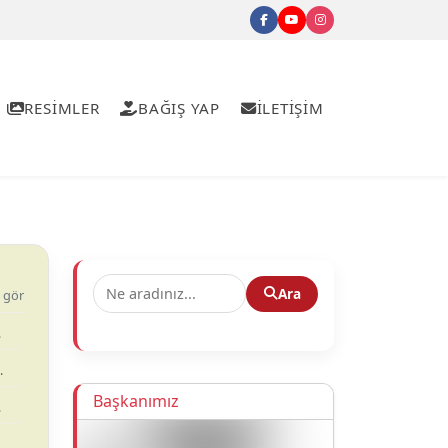
RESİMLER
BAĞIŞ YAP
İLETİŞİM
Ara
 gör
.
.
Başkanımız
.
.