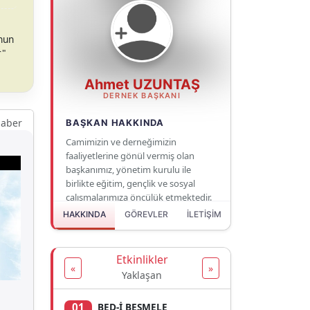
.
onun
r"
Ahmet UZUNTAŞ
DERNEK BAŞKANI
haber
BAŞKAN HAKKINDA
Camimizin ve derneğimizin
faaliyetlerine gönül vermiş olan
başkanımız, yönetim kurulu ile
birlikte eğitim, gençlik ve sosyal
çalışmalarımıza öncülük etmektedir.
HAKKINDA
GÖREVLER
İLETİŞİM
Etkinlikler
«
»
Yaklaşan
01
BED-İ BESMELE