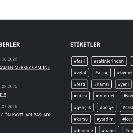
BERLER
ETIKETLER
2.08.2026
#fazil
#sakinlerinden
GKAMEN MERKEZ CAMİİNE
#vefat
#alsaç
#kıymet
#festi
#hamsi
#yeni
2.08.2026
I ‼️
#sitesi
#internet
#soh
8.07.2026
#gençlik
#bölge
#cas
AC ÖN KAYITLARI BAŞLADI
#kursu
#yardim
#icer
#deneme
#haber
#u