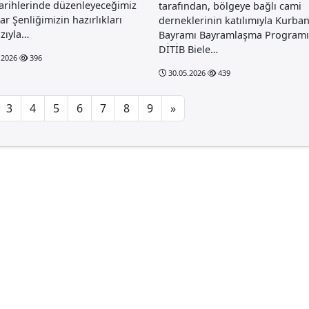
arihlerinde düzenleyeceğimiz
tarafından, bölgeye bağlı cami
ar Şenliğimizin hazırlıkları
derneklerinin katılımıyla Kurba
zıyla…
Bayramı Bayramlaşma Programı
DİTİB Biele…
.2026
396
30.05.2026
439
3
4
5
6
7
8
9
»