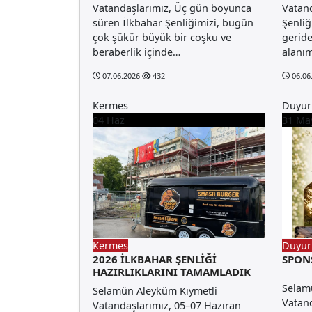
Vatandaşlarımız, Üç gün boyunca
Vatand
süren İlkbahar Şenliğimizi, bugün
Şenliğ
çok şükür büyük bir coşku ve
geride
beraberlik içinde…
alanı
07.06.2026
432
06.06
Kermes
Duyur
04
Haz
31
Ma
Kermes
Duyur
2026 İLKBAHAR ŞENLİĞİ
SPON
HAZIRLIKLARINI TAMAMLADIK
Selam
Selamün Aleyküm Kıymetli
Vatand
Vatandaşlarımız, 05–07 Haziran