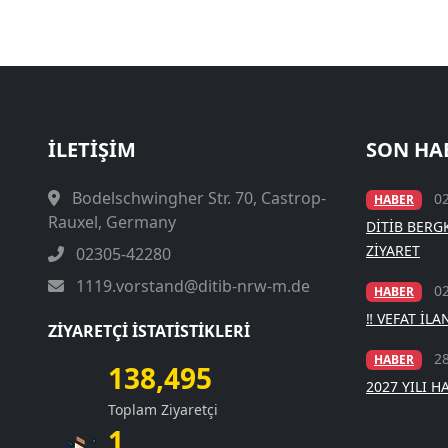
İLETIŞIM
SON HA
Bodelschwingher Str. 70, Castrop-
0
HABER
Rauxel, Germany
DİTİB BER
ZİYARET
02305-42280
1119.vorstand@ditib-nrw-m.de
0
HABER
‼️ VEFAT İLAN
ZIYARETÇI İSTATISTIKLERI
2
HABER
138,495
2027 YILI H
Toplam Ziyaretçi
1