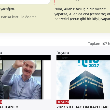
M... B... –
bağışınızı Allah kabul etsin
layacağım.
"Kim, Allah rızası için bir mescit
yaparsa, Allah da ona (cennette) 
/ Banka kartı ile ödeme:
benzerini (onun gibi bir köşk) yapa
Toplam 107 
u
Duyuru
u
28
Tem
u
Duyuru
AT İLANI ‼️
2027 YILI HAC ÖN KAYITLARI