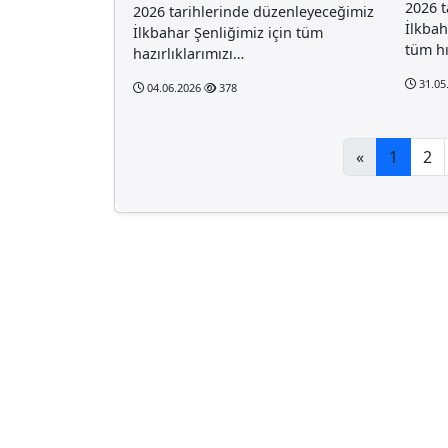
2026 t
2026 tarihlerinde düzenleyeceğimiz
İlkbah
İlkbahar Şenliğimiz için tüm
tüm hı
hazırlıklarımızı…
31.05
04.06.2026
378
«
1
2