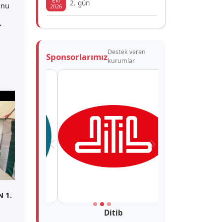
Eki
2. gün
onu
2026
f
Destek veren
Sponsorlarımız
kurumlar
Önceki
Sonraki
 1.
Ditib