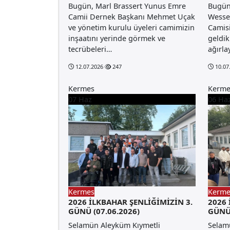
Bugün, Marl Brassert Yunus Emre
Bugün
Camii Dernek Başkanı Mehmet Uçak
Wesse
ve yönetim kurulu üyeleri camimizin
Camisi
inşaatını yerinde görmek ve
geldik
tecrübeleri…
ağırl
12.07.2026
247
10.07
Kermes
Kerme
07
Haz
06
Ha
Kermes
Kerme
2026 İLKBAHAR ŞENLİĞİMİZİN 3.
2026 
GÜNÜ (07.06.2026)
GÜNÜ 
Selamün Aleyküm Kıymetli
Selam