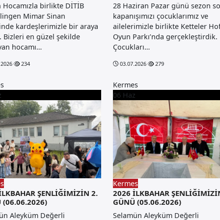
 Hocamızla birlikte DİTİB
28 Haziran Pazar günü sezon s
lingen Mimar Sinan
kapanışımızı çocuklarımız ve
nde kardeşlerimizle bir araya
ailelerimizle birlikte Ketteler Ho
. Bizleri en güzel şekilde
Oyun Parkı’nda gerçekleştirdik.
ayan hocamı…
Çocukları…
.2026
234
03.07.2026
279
s
Kermes
z
06
Haz
s
Kermes
İLKBAHAR ŞENLİĞİMİZİN 2.
2026 İLKBAHAR ŞENLİĞİMİZİN
(06.06.2026)
GÜNÜ (05.06.2026)
ün Aleyküm Değerli
Selamün Aleyküm Değerli