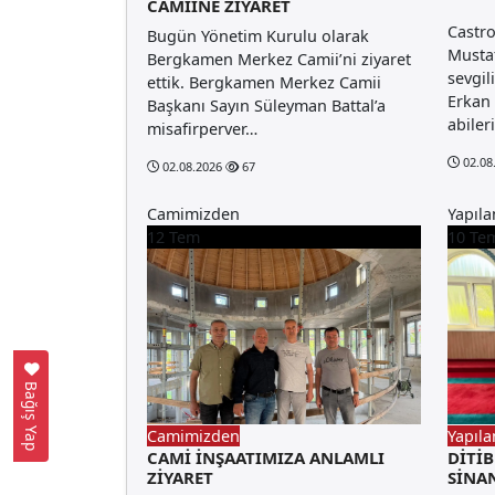
CAMİİNE ZİYARET
Castr
Bugün Yönetim Kurulu olarak
Mustaf
Bergkamen Merkez Camii’ni ziyaret
sevgil
ettik. Bergkamen Merkez Camii
Erkan
Başkanı Sayın Süleyman Battal’a
abiler
misafirperver…
02.08
02.08.2026
67
Camimizden
Yapıla
12
Tem
10
Te
Bağış Yap
Camimizden
Yapıla
CAMİ İNŞAATIMIZA ANLAMLI
DİTİ
ZİYARET
SİNA