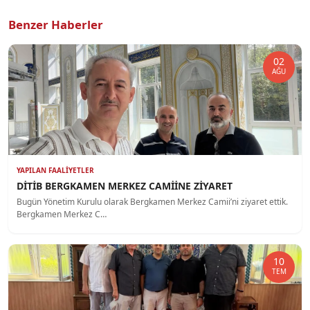
Benzer Haberler
02
AĞU
YAPILAN FAALIYETLER
DİTİB BERGKAMEN MERKEZ CAMİİNE ZİYARET
Bugün Yönetim Kurulu olarak Bergkamen Merkez Camii’ni ziyaret ettik.
Bergkamen Merkez C…
10
TEM