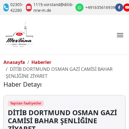
02305-
1119.vorstand@ditib-
+491635616939
42280
nrw-m.de
Anasayfa
Haberler
DİTİB DORTMUND OSMAN GAZİ CAMİSİ BAHAR
ŞENLİĞİNE ZİYARET
Haber Detayı
Yapılan faaliyetler
DİTİB DORTMUND OSMAN GAZİ
CAMİSİ BAHAR ŞENLİĞİNE
ZİYARET