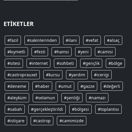
ETIKETLER
#fazil
#sakinlerinden
#ilani
#vefat
#alsaç
#kıymetli
#festi
#hamsi
#yeni
#camisi
#sitesi
#internet
#sohbeti
#gençlik
#bölge
#castroprauxel
#kursu
#yardim
#icerigi
#deneme
#haber
#umut
#gazze
#değerli
#aleyküm
#selamun
#şenliği
#namazı
#sabah
#gerçekleştirildi
#bölgesi
#toplantısı
#istişare
#castrop
#camimizde