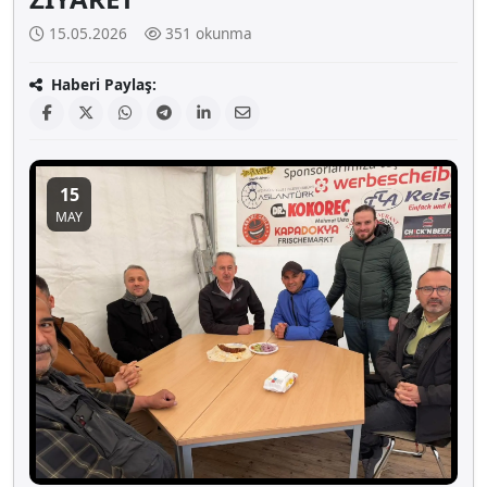
15.05.2026
351 okunma
Haberi Paylaş:
15
MAY