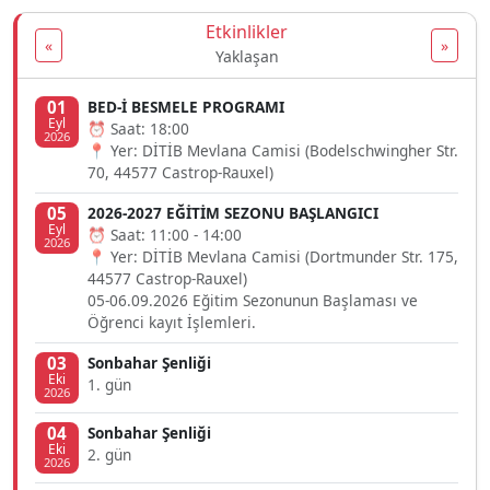
Etkinlikler
«
»
Yaklaşan
01
BED-İ BESMELE PROGRAMI
Eyl
⏰ Saat: 18:00
2026
📍 Yer: DİTİB Mevlana Camisi (Bodelschwingher Str.
70, 44577 Castrop-Rauxel)
05
2026-2027 EĞİTİM SEZONU BAŞLANGICI
Eyl
⏰ Saat: 11:00 - 14:00
2026
📍 Yer: DİTİB Mevlana Camisi (Dortmunder Str. 175,
44577 Castrop-Rauxel)
05-06.09.2026 Eğitim Sezonunun Başlaması ve
Öğrenci kayıt İşlemleri.
03
Sonbahar Şenliği
Eki
1. gün
2026
04
Sonbahar Şenliği
Eki
2. gün
2026