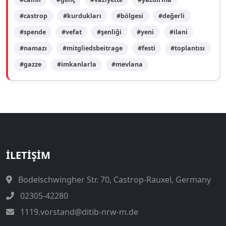
#castrop
#kurdukları
#bölgesi
#değerli
#spende
#vefat
#şenliği
#yeni
#ilani
#namazı
#mitgliedsbeitrage
#festi
#toplantısı
#gazze
#imkanlarla
#mevlana
İLETIŞIM
Bodelschwingher Str. 70, Castrop-Rauxel, Germany
02305-42280
1119.vorstand@ditib-nrw-m.de