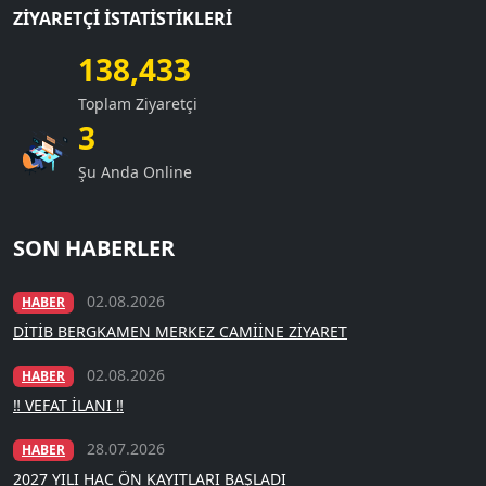
ZIYARETÇI İSTATISTIKLERI
138,433
Toplam Ziyaretçi
3
Şu Anda Online
SON HABERLER
02.08.2026
HABER
DİTİB BERGKAMEN MERKEZ CAMİİNE ZİYARET
02.08.2026
HABER
‼️ VEFAT İLANI ‼️
28.07.2026
HABER
2027 YILI HAC ÖN KAYITLARI BAŞLADI