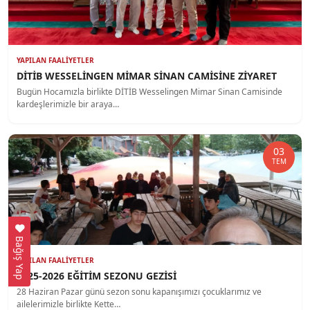
YAPILAN FAALIYETLER
DİTİB WESSELİNGEN MİMAR SİNAN CAMİSİNE ZİYARET
Bugün Hocamızla birlikte DİTİB Wesselingen Mimar Sinan Camisinde
kardeşlerimizle bir araya…
03
TEM
Bağış Yap
YAPILAN FAALIYETLER
2025-2026 EĞİTİM SEZONU GEZİSİ
28 Haziran Pazar günü sezon sonu kapanışımızı çocuklarımız ve
ailelerimizle birlikte Kette…