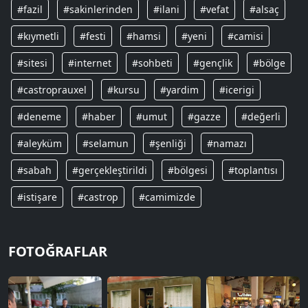
#fazil
#sakinlerinden
#ilani
#vefat
#alsaç
#kıymetli
#festi
#hamsi
#yeni
#camisi
#sitesi
#internet
#sohbeti
#gençlik
#bölge
#castroprauxel
#kursu
#yardim
#icerigi
#deneme
#haber
#umut
#gazze
#değerli
#aleyküm
#selamun
#şenliği
#namazı
#sabah
#gerçekleştirildi
#bölgesi
#toplantısı
#istişare
#castrop
#camimizde
FOTOĞRAFLAR