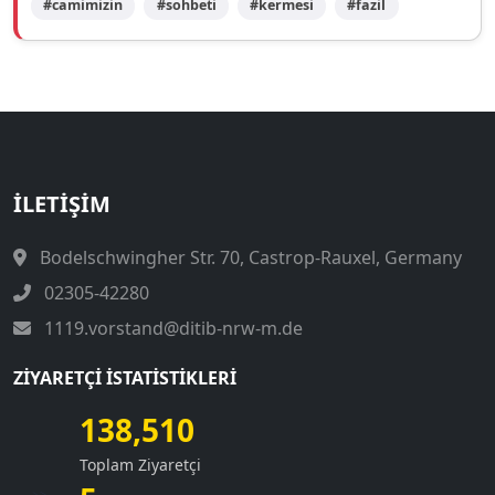
#camimizin
#sohbeti
#kermesi
#fazil
İLETIŞIM
Bodelschwingher Str. 70, Castrop-Rauxel, Germany
02305-42280
1119.vorstand@ditib-nrw-m.de
ZIYARETÇI İSTATISTIKLERI
138,510
Toplam Ziyaretçi