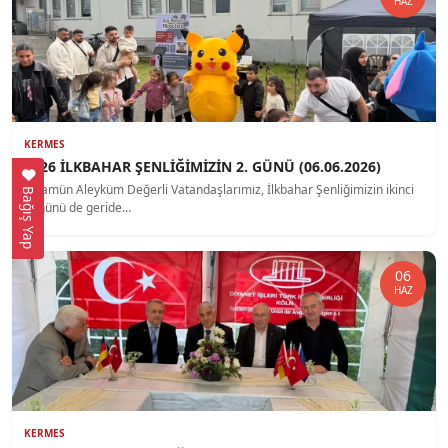
HAZ
KERMES
2026 İLKBAHAR ŞENLİĞİMİZİN 2. GÜNÜ (06.06.2026)
Selamün Aleyküm Değerli Vatandaşlarımız, İlkbahar Şenliğimizin ikinci
Bağış Yap
gününü de geride…
06
HAZ
KERMES