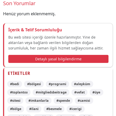
Son Yorumlar
Henüz yorum eklenmemiş.
İçerik & Telif Sorumluluğu
Bu web sitesi içeriği özenle hazırlanmıştır. Yine de
aktarılan veya bağlantı verilen bilgilerden doğan
sorumluluk, her zaman ilgili hizmet sağlayıcısına aittir.
Detaylı yasal bilgilendirme
ETIKETLER
#bedi
#bölgesi
#programi
#aleyküm
#toplantısı
#mitgliedsbeitrage
#vefat
#üye
#sitesi
#imkanlarla
#spende
#camisi
#bölge
#ilani
#besmele
#icerigi