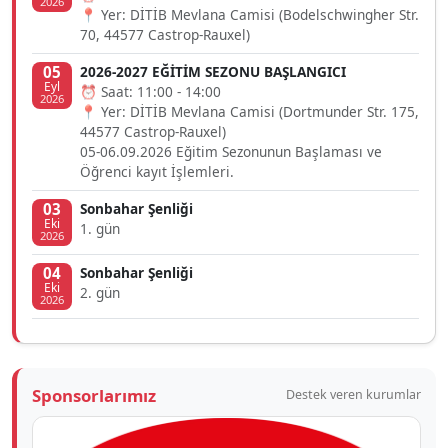
2026
📍 Yer: DİTİB Mevlana Camisi (Bodelschwingher Str.
70, 44577 Castrop-Rauxel)
05
2026-2027 EĞİTİM SEZONU BAŞLANGICI
Eyl
⏰ Saat: 11:00 - 14:00
2026
📍 Yer: DİTİB Mevlana Camisi (Dortmunder Str. 175,
44577 Castrop-Rauxel)
05-06.09.2026 Eğitim Sezonunun Başlaması ve
Öğrenci kayıt İşlemleri.
03
Sonbahar Şenliği
Eki
1. gün
2026
04
Sonbahar Şenliği
Eki
2. gün
2026
Sponsorlarımız
Destek veren kurumlar